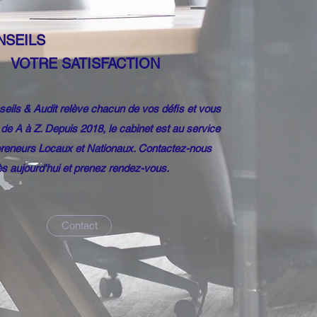
S CONSEILS
VOTRE SATISFACTION
eils & Audit relève chacun de vos défis et vous
e A à Z. Depuis 2018, le cabinet est au service
reneurs Locaux et Nationaux. Contactez-nous
s aujourd'hui et prenez rendez-vous.
Contact