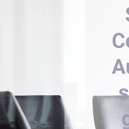
C
A
s