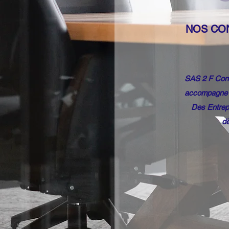
NO
SAS 2 F Cons
accompagne d
Des Entrep
dè