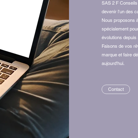
SAS 2 F Conseils 
devenir l'un des ca
Nous proposons à 
spécialement pour
évolutions depuis
Faisons de vos rêv
marque et faire dé
aujourd'hui.
Contact