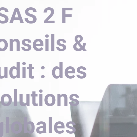
SAS 2 F
onseils &
udit : des
olutions
globales